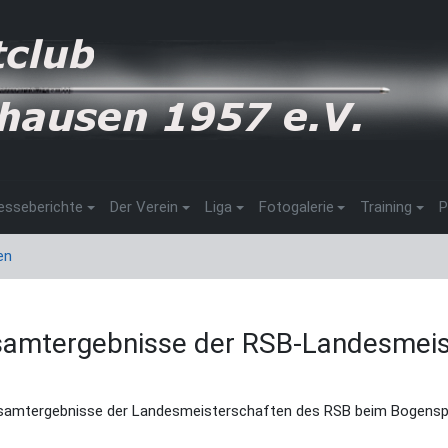
esseberichte
Der Verein
Liga
Fotogalerie
Training
P
en
amtergebnisse der RSB-Landesmeis
samtergebnisse der Landesmeisterschaften des RSB beim Bogenspor