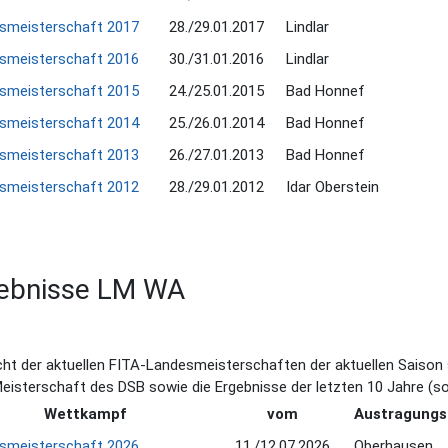
smeisterschaft 2017
28./29.01.2017
Lindlar
smeisterschaft 2016
30./31.01.2016
Lindlar
smeisterschaft 2015
24./25.01.2015
Bad Honnef
smeisterschaft 2014
25./26.01.2014
Bad Honnef
smeisterschaft 2013
26./27.01.2013
Bad Honnef
smeisterschaft 2012
28./29.01.2012
Idar Oberstein
ebnisse LM WA
cht der aktuellen FITA-Landesmeisterschaften der aktuellen Saison s
eisterschaft des DSB sowie die Ergebnisse der letzten 10 Jahre (s
Wettkampf
vom
Austragungs
smeisterschaft 2026
11./12.07.2026
Oberhausen