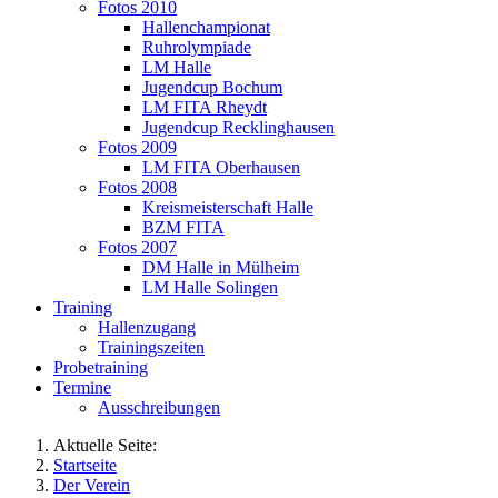
Fotos 2010
Hallenchampionat
Ruhrolympiade
LM Halle
Jugendcup Bochum
LM FITA Rheydt
Jugendcup Recklinghausen
Fotos 2009
LM FITA Oberhausen
Fotos 2008
Kreismeisterschaft Halle
BZM FITA
Fotos 2007
DM Halle in Mülheim
LM Halle Solingen
Training
Hallenzugang
Trainingszeiten
Probetraining
Termine
Ausschreibungen
Aktuelle Seite:
Startseite
Der Verein