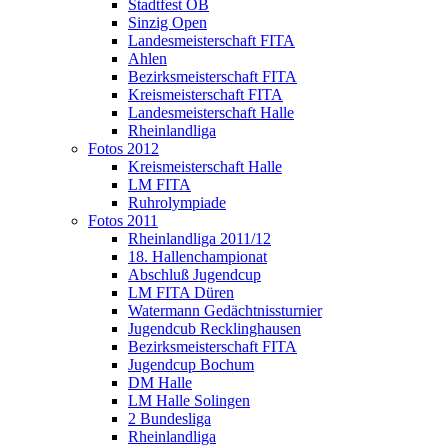
Stadtfest OB
Sinzig Open
Landesmeisterschaft FITA
Ahlen
Bezirksmeisterschaft FITA
Kreismeisterschaft FITA
Landesmeisterschaft Halle
Rheinlandliga
Fotos 2012
Kreismeisterschaft Halle
LM FITA
Ruhrolympiade
Fotos 2011
Rheinlandliga 2011/12
18. Hallenchampionat
Abschluß Jugendcup
LM FITA Düren
Watermann Gedächtnissturnier
Jugendcub Recklinghausen
Bezirksmeisterschaft FITA
Jugendcup Bochum
DM Halle
LM Halle Solingen
2 Bundesliga
Rheinlandliga