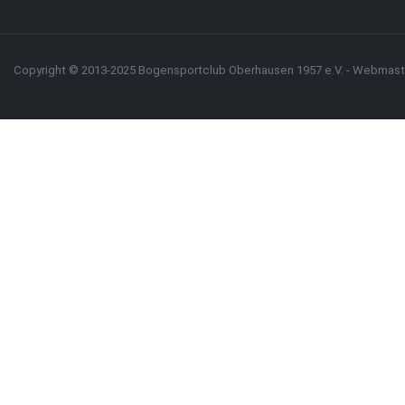
Copyright © 2013-2025 Bogensportclub Oberhausen 1957 e.V. -
Webmast