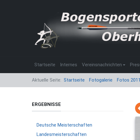
Startseite
Internes
Vereinsnachrichten
Pres
Aktuelle Seite:
Startseite
Fotogalerie
Fotos 201
ERGEBNISSE
Deutsche Meisterschaften
Landesmeisterschaften